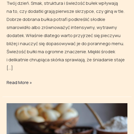
Twój dzień. Smak, struktura i świeżość bułek wpływają
na to, czy dodatki grają pierwsze skrzypce, czy giną w tle.
Dobrze dobrana bułka potrafi podkreślić słodkie
smarowidło albo zrównoważyć intensywny, wytrawny
dodatek. Właśnie dlatego warto przyjrzeć się pieczywu
bliżej i nauczyć się dopasowywać je do porannego menu.
Świeżość bułki ma ogromne znaczenie. Miękki środek
i delikatnie chrupiąca skórka sprawiają, że śniadanie staje
[…]
Read More »
Bułki
pszenne
i bułki
graham