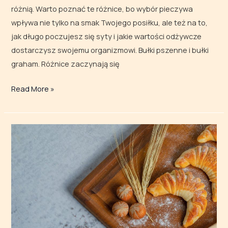
różnią. Warto poznać te różnice, bo wybór pieczywa
wpływa nie tylko na smak Twojego posiłku, ale też na to,
jak długo poczujesz się syty i jakie wartości odżywcze
dostarczysz swojemu organizmowi. Bułki pszenne i bułki
graham. Różnice zaczynają się
Read More »
Bułki
i rogale
bazą
do kreatywnego
menu.
Sprawdź,
jak
przygotować