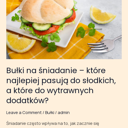
–
które
najlepiej
pasują
do słodkich,
a które
do wytrawnych
dodatków?
Bułki na śniadanie – które
najlepiej pasują do słodkich,
a które do wytrawnych
dodatków?
Leave a Comment
/
Bułki
/
admin
Śniadanie często wpływa na to, jak zacznie się