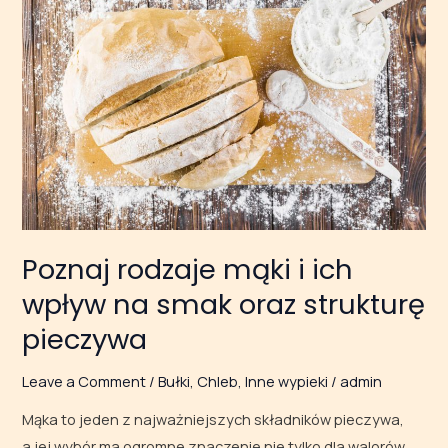
rodzaje
mąki
i ich
wpływ
na smak
oraz strukturę
pieczywa
Poznaj rodzaje mąki i ich
wpływ na smak oraz strukturę
pieczywa
Leave a Comment
/
Bułki
,
Chleb
,
Inne wypieki
/
admin
Mąka to jeden z najważniejszych składników pieczywa,
a jej wybór ma ogromne znaczenie nie tylko dla walorów