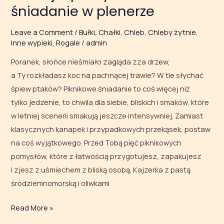
śniadanie w plenerze
Leave a Comment
/
Bułki
,
Chałki
,
Chleb
,
Chleby żytnie
,
Inne wypieki
,
Rogale
/
admin
Poranek, słońce nieśmiało zagląda zza drzew,
a Ty rozkładasz koc na pachnącej trawie? W tle słychać
śpiew ptaków? Piknikowe śniadanie to coś więcej niż
tylko jedzenie, to chwila dla siebie, bliskich i smaków, które
w letniej scenerii smakują jeszcze intensywniej. Zamiast
klasycznych kanapek i przypadkowych przekąsek, postaw
na coś wyjątkowego. Przed Tobą pięć piknikowych
pomysłów, które z łatwością przygotujesz, zapakujesz
i zjesz z uśmiechem z bliską osobą. Kajzerka z pastą
śródziemnomorską i oliwkami
Read More »