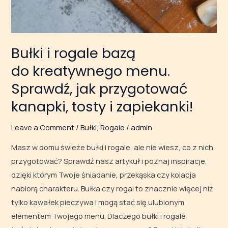
kanapki,
tosty
i zapiekanki!
Bułki i rogale bazą
do kreatywnego menu.
Sprawdź, jak przygotować
kanapki, tosty i zapiekanki!
Leave a Comment
/
Bułki
,
Rogale
/
admin
Masz w domu świeże bułki i rogale, ale nie wiesz, co z nich
przygotować? Sprawdź nasz artykuł i poznaj inspiracje,
dzięki którym Twoje śniadanie, przekąska czy kolacja
nabiorą charakteru. Bułka czy rogal to znacznie więcej niż
tylko kawałek pieczywa i mogą stać się ulubionym
elementem Twojego menu. Dlaczego bułki i rogale