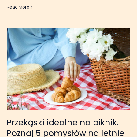
Read More »
Przekąski
idealne
na piknik.
Poznaj
5
pomysłów
na letnie
śniadanie
w plenerze
Przekąski idealne na piknik.
Poznaj 5 pomysłów na letnie