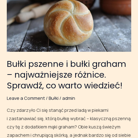
–
najważniejsze
różnice.
Sprawdź,
co warto
wiedzieć!
Bułki pszenne i bułki graham
– najważniejsze różnice.
Sprawdź, co warto wiedzieć!
Leave a Comment
/
Bułki
/
admin
Czy zdarzyło Ci się stanąć przed ladą w piekarni
i zastanawiać się, którą bułkę wybrać – klasyczną pszenną
czy tę z dodatkiem mąki graham? Obie kuszą świeżym
zapachem i chrupiącą skórką, a jednak bardzo się od siebie