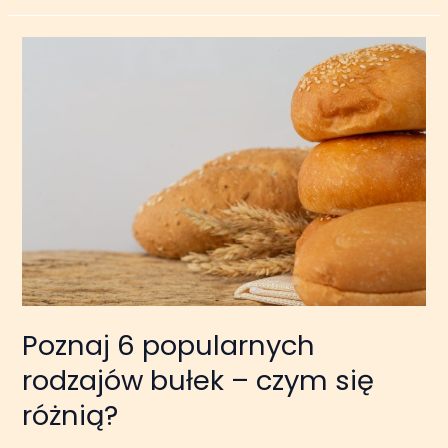
Poznaj
6
popularnych
rodzajów
bułek
–
czym
się
różnią?
Poznaj 6 popularnych
rodzajów bułek – czym się
różnią?