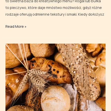
to świetna baza do kreatywnego menu? Rogal lub bułka
to pieczywo, które daje mnóstwo możliwości, gdyż różne
rodzaje oferują odmienne tekstury i smaki. Kiedy dołożysz
Read More »
Chleby
z całego
świata
–
poznaj
wypieki
z różnych
kultur